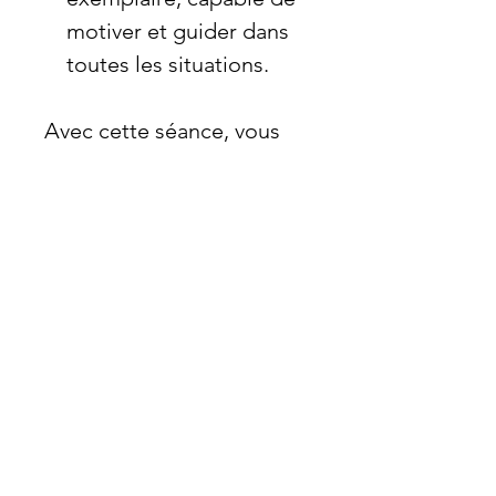
motiver et guider dans
toutes les situations.
Avec cette séance, vous
serez prêt(e) à faire passer
votre carrière à un tout
autre niveau.
Témoignages de Succès :
"J’avais du mal à motiver
mon équipe et à être
perçu comme un leader.
Après quelques écoutes,
tout a changé : je suis plus
confiant et mes