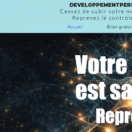
DEVELOPPEMENTPER
Cessez de subir votre m
Reprenez le contrôl
Accueil
Bilan gratui
Votre 
est sa
Repr