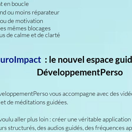
t en boucle
nd ou moins réparateur
 ou de motivation
 les mêmes blocages
us de calme et de clarté
uroImpact
: le nouvel espace gui
DéveloppementPerso
veloppementPerso vous accompagne avec des vidéo
s et de méditations guidées.
oulu aller plus loin : créer une véritable applicatio
rs structurés, des audios guidés, des fréquences ap