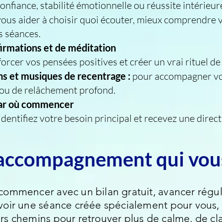
onfiance, stabilité émotionnelle ou réussite intérieur
vous aider à choisir quoi écouter, mieux compre
 séances.
firmations et de méditation
er vos pensées positives et créer un vrai rituel de 
ns et musiques de recentrage :
pour accompagner 
u de relâchement profond.
 par où commencer
identifiez votre besoin principal et recevez une directi
l’accompagnement qui vou
commencer avec un bilan gratuit, avancer régu
evoir une séance créée spécialement pour vou
rs chemins pour retrouver plus de calme, de cla