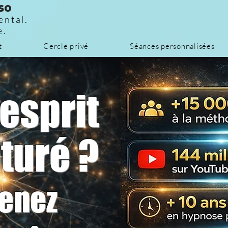
SO
ental.
e.
t
Cercle privé
Séances personnalisées
esprit
turé ?
enez