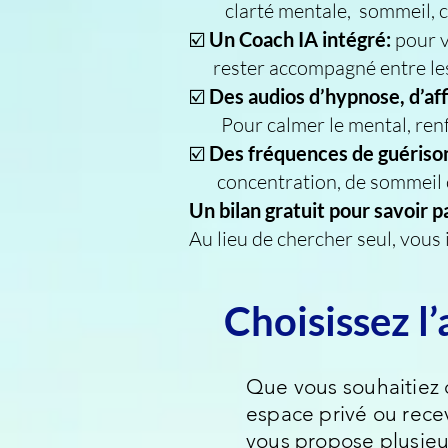
clarté mentale, sommeil, c
☑️
Un Coach IA intégré:
p
our 
rester accompagné entre les
☑️
Des audios d’hypnose, d’af
Pour calmer le mental, renforc
☑️
Des fréquences de guériso
concentration, de sommeil o
Un bilan gratuit pour savoir
Au lieu de chercher seul, vous 
Choisissez 
Que vous souhaitiez 
espace privé ou rec
vous propose plusieu